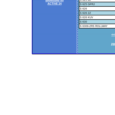
developed by
ACTIVE 24
S 625 GPRJ
S 626
S 626 2Z
S 626 KUV
S 630
S 6309-2RS ROLLWAY
<<
zp