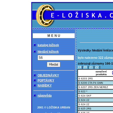
M E N U
katalog ložisek
Výsledky hledání řetězc
hledání ložisek
bylo nalezeno 322 zázn
zobrazuji záznamy 16
19
|
20
|
21
|
22
|
označení
produktu
OBJEDNÁVKY
S 6203 2RS
POPTÁVKY
S 6206 CTA P4 GMN
NABÍDKY
S 6207 2RS ZEN NEREZ
S 622 *
nápověda
S 624 SKF
S 624 2Z
S 624 2Z
2001 © LOŽISKA URBAN
S 625 2RS
S 625 2Z