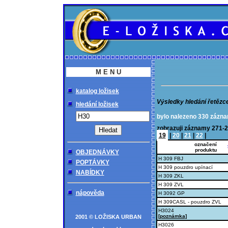
M E N U
katalog ložisek
Výsledky hledání řetězc
hledání ložisek
bylo nalezeno 330 zázn
zobrazuji záznamy 27
19
|
20
|
21
|
22
|
označení
produktu
OBJEDNÁVKY
H 309 FBJ
POPTÁVKY
H 309 pouzdro upínací
NABÍDKY
H 309 ZKL
H 309 ZVL
nápověda
H 3092 GP
H 309CASL - pouzdro ZVL
H3024
[
poznámka
]
2001 © LOŽISKA URBAN
H3026