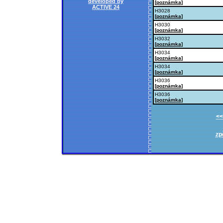
developed by
[
poznámka
]
ACTIVE 24
H3028
[
poznámka
]
H3030
[
poznámka
]
H3032
[
poznámka
]
H3034
[
poznámka
]
H3034
[
poznámka
]
H3036
[
poznámka
]
H3036
[
poznámka
]
<<
zp