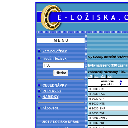
M E N U
katalog ložisek
Výsledky hledání řetězc
hledání ložisek
bylo nalezeno 330 zázn
zobrazuji záznamy 10
19
|
20
|
21
|
22
|
označení
produktu
OBJEDNÁVKY
H 3030 SKF
POPTÁVKY
H 3030 FAG
NABÍDKY
H 3030 GP
H 3030 NTN
nápověda
H 3030 SKF
H 3030 ZVL
H 3032 (ZVL)
2001 © LOŽISKA URBAN
H 3032 ZKL
H 3032 GP