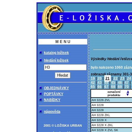
M E N U
katalog ložisek
Výsledky hledání řetězc
hledání ložisek
bylo nalezeno 1060 záz
zobrazuji záznamy 30
19
|
20
|
21
|
22
|
23
|
24
42
|
43
|
44
|
45
|
46
|
47
|
65
|
66
|
67
|
68
|
69
|
70
|
OBJEDNÁVKY
označení
POPTÁVKY
produktu
NABÍDKY
AH 3226 ZVL
AH 3228
AH 3228
nápověda
AH 3228 ZKL
AH 3228 X
AH 3228 X ZKL
2001 © LOŽISKA URBAN
AH 3228 X ZVL SK