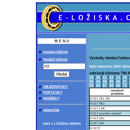
M E N U
katalog ložisek
Výsledky hledání řetězc
hledání ložisek
bylo nalezeno 1060 záz
zobrazuji záznamy 79
19
|
20
|
21
|
22
|
23
|
24
|
42
|
43
|
44
|
45
|
46
|
47
|
65
|
66
|
67
|
68
|
69
|
70
|
OBJEDNÁVKY
označení
POPTÁVKY
produktu
NABÍDKY
H 317 ZKL-SR
H 317 FBJ
H 317 LDK
nápověda
H 317 pouzdro upínací
H 317 ZKL
H 317 ZVL
2001 © LOŽISKA URBAN
H 3172