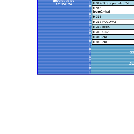
developed by
H 317CASL - pouzdro ZVL
ACTIVE 24
H 318
[
poznámka
]
H 318
H 318 ROLLWAY
H 318 nezn.
H 318 CINA
H 318 ZKL
H 318 ZKL
<<
zp