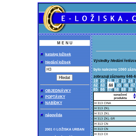
M E N U
katalog ložisek
Výsledky hledání řetězc
hledání ložisek
bylo nalezeno 1060 záz
zobrazuji záznamy 64
19
|
20
|
21
|
22
|
23
|
24
|
42
|
43
|
44
|
45
|
46
|
47
65
|
66
|
67
|
68
|
69
|
70
|
OBJEDNÁVKY
označení
POPTÁVKY
produktu
NABÍDKY
H 313 CINA
H 313 ZKL
H 313 ZKL
nápověda
H 313 ZKL-SR
H 313 CN
H 313 CN
2001 © LOŽISKA URBAN
H 313 CX