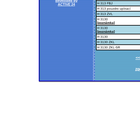
developed by
H 313 FBJ
ACTIVE 24
H 313 pouzdro upínací
H 313 ZVL
H 3130
[
poznámka
]
H 3130
[
poznámka
]
H 3130
H 3130 ZKL
H 3130 ZKL-SR
<<
zp