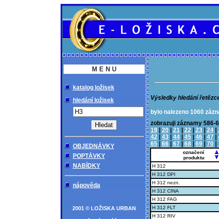
M E N U
katalog ložisek
Výsledky hledání řetězc
hledání ložisek
bylo nalezeno 1060 záz
zobrazuji záznamy 58
19
|
20
|
21
|
22
|
23
|
24
|
42
|
43
|
44
|
45
|
46
|
47
|
65
|
66
|
67
|
68
|
69
|
70
|
OBJEDNÁVKY
označení
POPTÁVKY
produktu
NABÍDKY
H 312
H 312 DPI
H 312 nezn.
nápověda
H 312 CINA
H 312 FAG
H 312 FLT
2001 © LOŽISKA URBAN
H 312 RIV