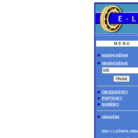
M E N U
katalog ložisek
hledání ložisek
OBJEDNÁVKY
POPTÁVKY
NABÍDKY
nápověda
2001 © LOŽISKA URB