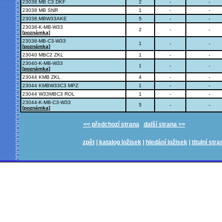
23038 MB C3 DKF
2
-
-
23038 MB SNR
1
-
-
23038.MBW33AKE
5
-
-
23038-K-MB-W33
2
-
-
[
poznámka
]
23038-MB-C3-W33
1
-
-
[
poznámka
]
23040 MBC2 ZKL
1
-
-
23040-K-MB-W33
1
-
-
[
poznámka
]
23044 KMB ZKL
4
-
-
23044 KMBW33C3 MPZ
1
-
-
23044 W33MBC3 ROL
1
-
-
23044-K-MB-C3-W33
5
-
-
[
poznámka
]
<< předchozí strana
další strana >>
zpět
|
katalog ložisek
|
hledání ložisek
|
titulní stra