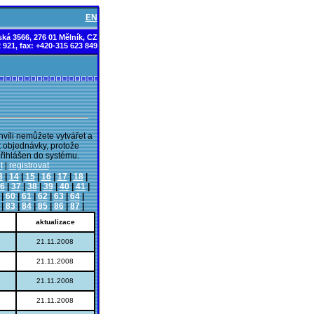
EN
ká 3566, 276 01 Mělník, CZ
2 921, fax: +420-315 623 849
hvíli nemůžete vytvářet a
t objednávky, protože
přihlášen do systému.
t
|
registrovat
3
|
14
|
15
|
16
|
17
|
18
|
6
|
37
|
38
|
39
|
40
|
41
|
|
60
|
61
|
62
|
63
|
64
|
|
83
|
84
|
85
|
86
|
87
|
aktualizace
21.11.2008
21.11.2008
21.11.2008
21.11.2008