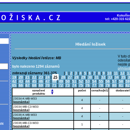
Kokoříns
tel: +420-315 62
Hledání ložisek
V tuto c
Výsledky hledání řetězce: MB
odesíla
nejste 
bylo nalezeno 1294 záznamů
přihlásti
zobrazuji záznamy 361-375 |
1
|
2
|
3
|
4
|
5
|
6
|
7
|
8
|
9
|
10
|
11
|
12
|
1
19
|
20
|
21
|
22
|
23
|
24
|
25
|
26
|
27
|
28
|
29
|
30
|
31
|
32
|
33
|
34
|
35
|
3
42
|
43
|
44
|
45
|
46
|
47
|
48
|
49
|
50
|
51
|
52
|
53
|
54
|
55
|
56
|
57
|
58
|
59
65
|
66
|
67
|
68
|
69
|
70
|
71
|
72
|
73
|
74
|
75
|
76
|
77
|
78
|
79
|
80
|
81
|
82
označení
počet
cena/ks(kč)
dodavatel
produktu
23034-K-MB-W33
4
-
-
[
poznámka
]
23034-MB-C3-W33
4
-
-
[
poznámka
]
23036-K-MB-W33
4
-
-
[
poznámka
]
23036-MB-C3-W33
AN
1
-
-
[
poznámka
]