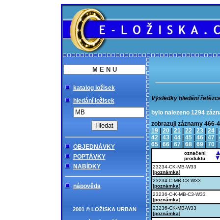
M E N U
katalog ložisek
Výsledky hledání řetězc
hledání ložisek
bylo nalezeno 1294 záz
zobrazuji záznamy 46
19
|
20
|
21
|
22
|
23
|
24
|
42
|
43
|
44
|
45
|
46
|
47
|
65
|
66
|
67
|
68
|
69
|
70
|
OBJEDNÁVKY
označení
POPTÁVKY
produktu
NABÍDKY
23234-CK-MB-W33
[
poznámka
]
23234-C-MB-C3-W33
nápověda
[
poznámka
]
23236-C-K-MB-C3-W33
[
poznámka
]
23236-CK-MB-W33
2001 © LOŽISKA URBAN
[
poznámka
]