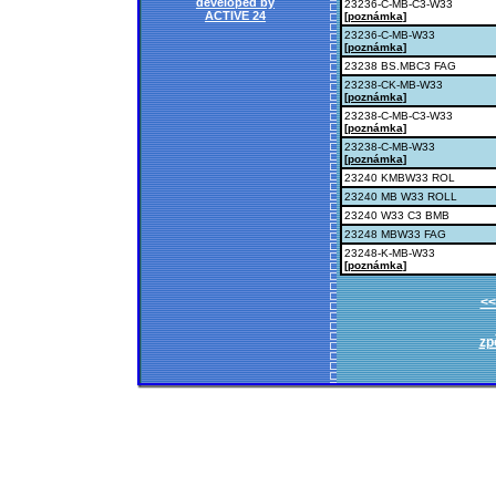
developed by
23236-C-MB-C3-W33
ACTIVE 24
[
poznámka
]
23236-C-MB-W33
[
poznámka
]
23238 BS.MBC3 FAG
23238-CK-MB-W33
[
poznámka
]
23238-C-MB-C3-W33
[
poznámka
]
23238-C-MB-W33
[
poznámka
]
23240 KMBW33 ROL
23240 MB W33 ROLL
23240 W33 C3 BMB
23248 MBW33 FAG
23248-K-MB-W33
[
poznámka
]
<<
zp