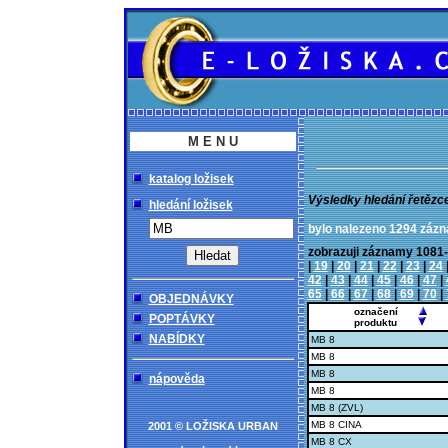
M E N U
katalog ložisek
Výsledky hledání řetězc
hledání ložisek
bylo nalezeno 1294 záz
zobrazuji záznamy 10
|
19
|
20
|
21
|
22
|
23
|
24
42
|
43
|
44
|
45
|
46
|
47
|
65
|
66
|
67
|
68
|
69
|
70
|
OBJEDNÁVKY
označení
POPTÁVKY
produktu
NABÍDKY
MB 8
MB 8
MB 8
nápověda
MB 8
MB 8 (ZVL)
MB 8 CINA
2001 © LOŽISKA URBAN
MB 8 CX