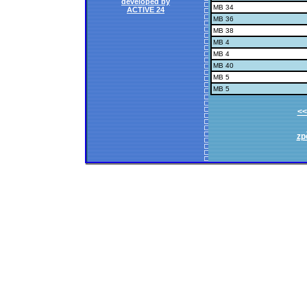
developed by
MB 34
ACTIVE 24
MB 36
MB 38
MB 4
MB 4
MB 40
MB 5
MB 5
<<
zp