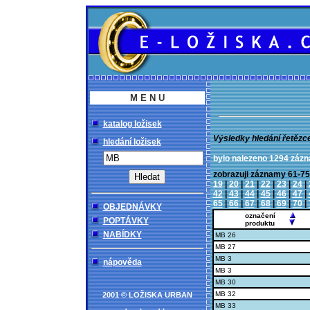
M E N U
katalog ložisek
Výsledky hledání řetězc
hledání ložisek
bylo nalezeno 1294 záz
zobrazuji záznamy 61
19
|
20
|
21
|
22
|
23
|
24
|
42
|
43
|
44
|
45
|
46
|
47
|
65
|
66
|
67
|
68
|
69
|
70
|
OBJEDNÁVKY
označení
POPTÁVKY
produktu
NABÍDKY
MB 26
MB 27
MB 3
nápověda
MB 3
MB 30
MB 32
2001 © LOŽISKA URBAN
MB 33